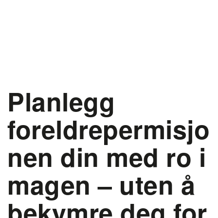
Planlegg
foreldrepermisjo
nen din med ro i
magen – uten å
bekymre deg for