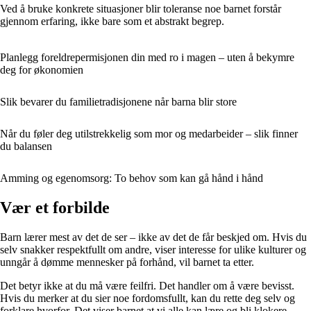
Ved å bruke konkrete situasjoner blir toleranse noe barnet forstår
gjennom erfaring, ikke bare som et abstrakt begrep.
Planlegg foreldrepermisjonen din med ro i magen – uten å bekymre
deg for økonomien
Slik bevarer du familietradisjonene når barna blir store
Når du føler deg utilstrekkelig som mor og medarbeider – slik finner
du balansen
Amming og egenomsorg: To behov som kan gå hånd i hånd
Vær et forbilde
Barn lærer mest av det de ser – ikke av det de får beskjed om. Hvis du
selv snakker respektfullt om andre, viser interesse for ulike kulturer og
unngår å dømme mennesker på forhånd, vil barnet ta etter.
Det betyr ikke at du må være feilfri. Det handler om å være bevisst.
Hvis du merker at du sier noe fordomsfullt, kan du rette deg selv og
forklare hvorfor. Det viser barnet at vi alle kan lære og bli klokere.