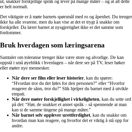
ut, snakker forskjellige språk og lever på mange måter – og at alt dette
er helt normalt.
Det viktigste er å møte barnets spørsmål med ro og åpenhet. Du trenger
ikke ha alle svarene, men du kan vise at det er trygt å snakke om
forskjeller. Da lærer barnet at nysgjerrighet ikke er det samme som
fordommer.
Bruk hverdagen som læringsarena
Samtaler om toleranse trenger ikke være store og alvorlige. De kan
oppstå i små øyeblikk i hverdagen – når dere ser på TV, leser bøker
eller møter nye mennesker.
Når dere ser film eller leser historier
, kan du spørre:
“Hvordan tror du det føles for den personen?” eller “Hvorfor
reagerer de sånn, tror du?” Slik hjelper du barnet med å utvikle
empati.
Når dere møter forskjellighet i virkeligheten
, kan du sette ord
på det: “Hør, de snakker et annet språk – så spennende at man
kan si de samme tingene på mange måter.”
Når barnet selv opplever urettferdighet
, kan du snakke om
hvordan man kan reagere, og hvorfor det er viktig å stå opp for
andre.