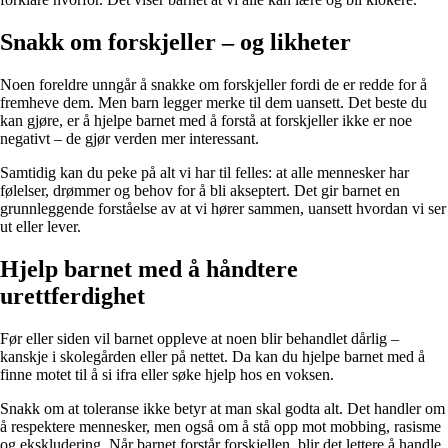
Snakk om forskjeller – og likheter
Noen foreldre unngår å snakke om forskjeller fordi de er redde for å
fremheve dem. Men barn legger merke til dem uansett. Det beste du
kan gjøre, er å hjelpe barnet med å forstå at forskjeller ikke er noe
negativt – de gjør verden mer interessant.
Samtidig kan du peke på alt vi har til felles: at alle mennesker har
følelser, drømmer og behov for å bli akseptert. Det gir barnet en
grunnleggende forståelse av at vi hører sammen, uansett hvordan vi ser
ut eller lever.
Hjelp barnet med å håndtere
urettferdighet
Før eller siden vil barnet oppleve at noen blir behandlet dårlig –
kanskje i skolegården eller på nettet. Da kan du hjelpe barnet med å
finne motet til å si ifra eller søke hjelp hos en voksen.
Snakk om at toleranse ikke betyr at man skal godta alt. Det handler om
å respektere mennesker, men også om å stå opp mot mobbing, rasisme
og ekskludering. Når barnet forstår forskjellen, blir det lettere å handle