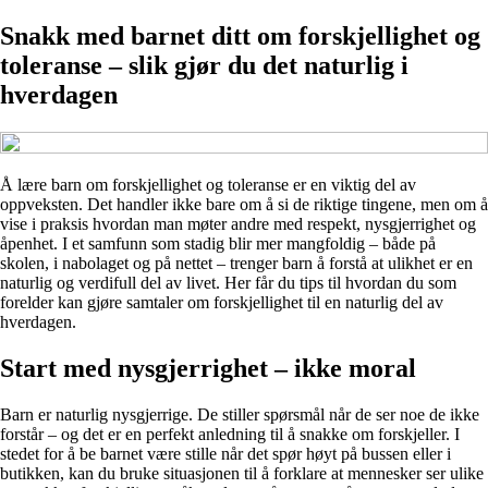
Snakk med barnet ditt om forskjellighet og
toleranse – slik gjør du det naturlig i
hverdagen
Å lære barn om forskjellighet og toleranse er en viktig del av
oppveksten. Det handler ikke bare om å si de riktige tingene, men om å
vise i praksis hvordan man møter andre med respekt, nysgjerrighet og
åpenhet. I et samfunn som stadig blir mer mangfoldig – både på
skolen, i nabolaget og på nettet – trenger barn å forstå at ulikhet er en
naturlig og verdifull del av livet. Her får du tips til hvordan du som
forelder kan gjøre samtaler om forskjellighet til en naturlig del av
hverdagen.
Start med nysgjerrighet – ikke moral
Barn er naturlig nysgjerrige. De stiller spørsmål når de ser noe de ikke
forstår – og det er en perfekt anledning til å snakke om forskjeller. I
stedet for å be barnet være stille når det spør høyt på bussen eller i
butikken, kan du bruke situasjonen til å forklare at mennesker ser ulike