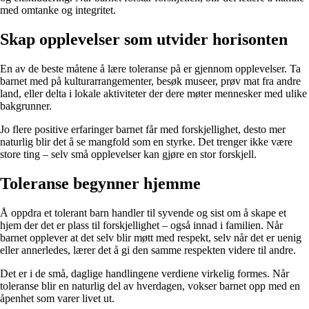
med omtanke og integritet.
Skap opplevelser som utvider horisonten
En av de beste måtene å lære toleranse på er gjennom opplevelser. Ta
barnet med på kulturarrangementer, besøk museer, prøv mat fra andre
land, eller delta i lokale aktiviteter der dere møter mennesker med ulike
bakgrunner.
Jo flere positive erfaringer barnet får med forskjellighet, desto mer
naturlig blir det å se mangfold som en styrke. Det trenger ikke være
store ting – selv små opplevelser kan gjøre en stor forskjell.
Toleranse begynner hjemme
Å oppdra et tolerant barn handler til syvende og sist om å skape et
hjem der det er plass til forskjellighet – også innad i familien. Når
barnet opplever at det selv blir møtt med respekt, selv når det er uenig
eller annerledes, lærer det å gi den samme respekten videre til andre.
Det er i de små, daglige handlingene verdiene virkelig formes. Når
toleranse blir en naturlig del av hverdagen, vokser barnet opp med en
åpenhet som varer livet ut.