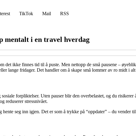
terest
TikTok
Mail
RSS
pp mentalt i en travel hverdag
 det ikke finnes tid til å puste. Men nettopp de små pausene – øyeblikk
 eller lange fridager. Det handler om å skape små lommer av ro midt i alt
siale forpliktelser. Uten pauser blir den overbelastet, og du risikerer å 
og reduserer stressnivået.
 og hente seg inn igjen. Det er som å trykke på “oppdater” – du vender t