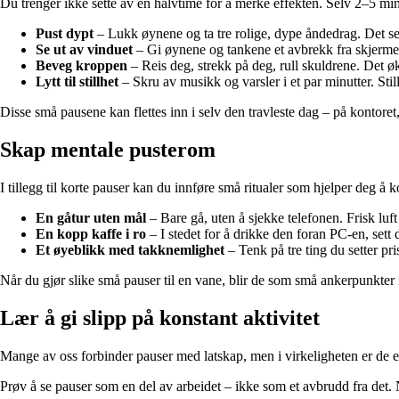
Du trenger ikke sette av en halvtime for å merke effekten. Selv 2–5 mi
Pust dypt
– Lukk øynene og ta tre rolige, dype åndedrag. Det se
Se ut av vinduet
– Gi øynene og tankene et avbrekk fra skjermen
Beveg kroppen
– Reis deg, strekk på deg, rull skuldrene. Det ø
Lytt til stillhet
– Skru av musikk og varsler i et par minutter. Sti
Disse små pausene kan flettes inn i selv den travleste dag – på kontor
Skap mentale pusterom
I tillegg til korte pauser kan du innføre små ritualer som hjelper deg å 
En gåtur uten mål
– Bare gå, uten å sjekke telefonen. Frisk luft
En kopp kaffe i ro
– I stedet for å drikke den foran PC-en, sett 
Et øyeblikk med takknemlighet
– Tenk på tre ting du setter pris
Når du gjør slike små pauser til en vane, blir de som små ankerpunkter i
Lær å gi slipp på konstant aktivitet
Mange av oss forbinder pauser med latskap, men i virkeligheten er de en 
Prøv å se pauser som en del av arbeidet – ikke som et avbrudd fra det. Nå