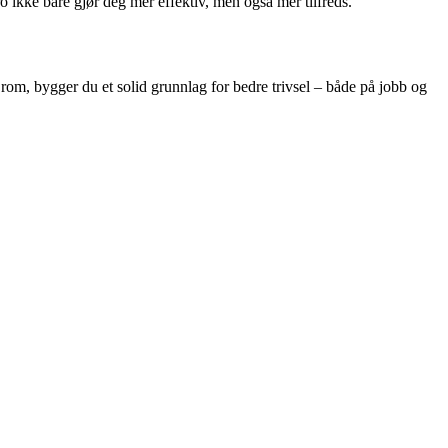
ikke bare gjør deg mer effektiv, men også mer tilfreds.
rom, bygger du et solid grunnlag for bedre trivsel – både på jobb og