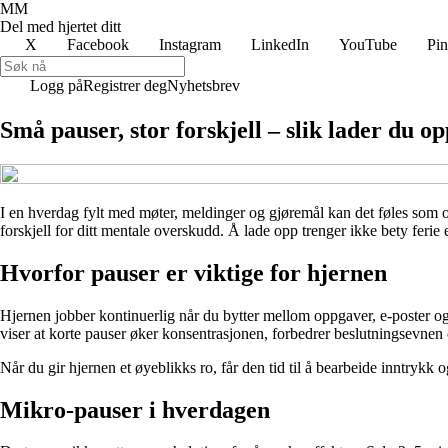
MM
Del med hjertet ditt
X
Facebook
Instagram
LinkedIn
YouTube
Pin
Logg på
Registrer deg
Nyhetsbrev
Små pauser, stor forskjell – slik lader du o
I en hverdag fylt med møter, meldinger og gjøremål kan det føles som om
forskjell for ditt mentale overskudd. Å lade opp trenger ikke bety ferie
Hvorfor pauser er viktige for hjernen
Hjernen jobber kontinuerlig når du bytter mellom oppgaver, e-poster og so
viser at korte pauser øker konsentrasjonen, forbedrer beslutningsevnen 
Når du gir hjernen et øyeblikks ro, får den tid til å bearbeide inntrykk
Mikro-pauser i hverdagen