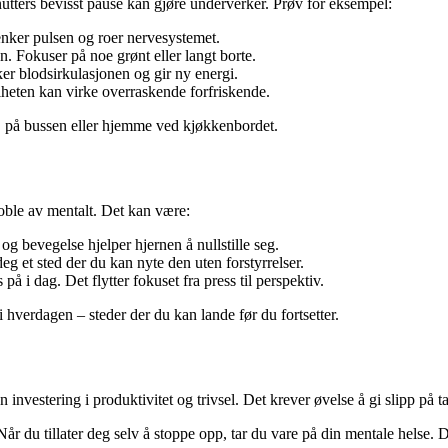
nutters bevisst pause kan gjøre underverker. Prøv for eksempel:
nker pulsen og roer nervesystemet.
. Fokuser på noe grønt eller langt borte.
ker blodsirkulasjonen og gir ny energi.
llheten kan virke overraskende forfriskende.
et, på bussen eller hjemme ved kjøkkenbordet.
koble av mentalt. Det kan være:
 og bevegelse hjelper hjernen å nullstille seg.
deg et sted der du kan nyte den uten forstyrrelser.
 på i dag. Det flytter fokuset fra press til perspektiv.
 hverdagen – steder der du kan lande før du fortsetter.
investering i produktivitet og trivsel. Det krever øvelse å gi slipp på 
r du tillater deg selv å stoppe opp, tar du vare på din mentale helse. De