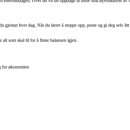
ettermiddagen. Over tid vil du oppdage at disse små øyeblikkene av ro 
gjentar hver dag. Når du lærer å stoppe opp, puste og gi deg selv litt 
lt som skal til for å finne balansen igjen.
g for økonomien