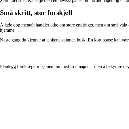
Start i det små. Kanskje med én bevisst pause om formiddagen og én om 
Små skritt, stor forskjell
Å lade opp mentalt handler ikke om store endringer, men om små valg du 
hjemme.
Neste gang du kjenner at tankene spinner, husk: En kort pause kan være a
Planlegg foreldrepermisjonen din med ro i magen – uten å bekymre de