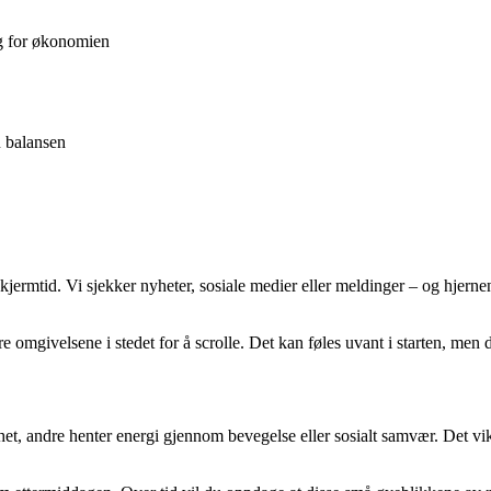
g for økonomien
u balansen
kjermtid. Vi sjekker nyheter, sosiale medier eller meldinger – og hjernen
re omgivelsene i stedet for å scrolle. Det kan føles uvant i starten, men 
het, andre henter energi gjennom bevegelse eller sosialt samvær. Det vikt