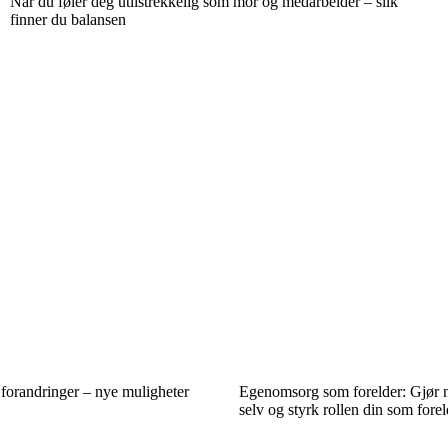
Når du føler deg utilstrekkelig som mor og medarbeider – slik
finner du balansen
e forandringer – nye muligheter
Egenomsorg som forelder: Gjør n
selv og styrk rollen din som forel