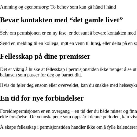
Amming og egenomsorg: To behov som kan gå hånd i hånd
Bevar kontakten med “det gamle livet”
Selv om permisjonen er en ny fase, er det sunt å bevare kontakten med v
Send en melding til en kollega, møt en venn til lunsj, eller delta på en 
Fellesskap på dine premisser
Det er viktig å huske at fellesskap i permisjonstiden ikke trenger å se u
balansen som passer for deg og barnet ditt.
Hvis du føler deg ensom eller overveldet, kan du snakke med helsesykep
En tid for nye forbindelser
Foreldrepermisjonen er en overgang – en tid der du både mister og finn
ekte forståelse. De vennskapene som oppstår i denne perioden, kan vise 
Å skape fellesskap i permisjonstiden handler ikke om å fylle kalendere