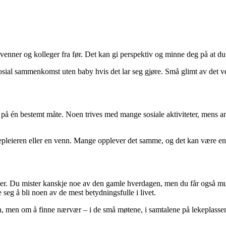
enner og kolleger fra før. Det kan gi perspektiv og minne deg på at du 
sosial sammenkomst uten baby hvis det lar seg gjøre. Små glimt av det vel
t på én bestemt måte. Noen trives med mange sosiale aktiviteter, mens and
leieren eller en venn. Mange opplever det samme, og det kan være en le
er. Du mister kanskje noe av den gamle hverdagen, men du får også muli
seg å bli noen av de mest betydningsfulle i livet.
n, men om å finne nærvær – i de små møtene, i samtalene på lekeplassen 