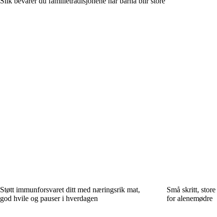
Slik bevarer du familietradisjonene når barna blir store
Støtt immunforsvaret ditt med næringsrik mat,
Små skritt, stor
god hvile og pauser i hverdagen
for alenemødre