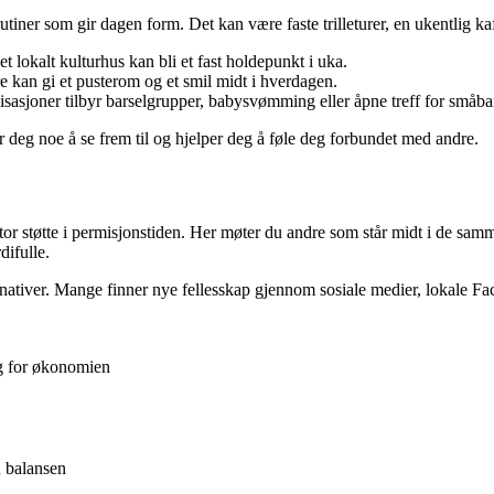
rutiner som gir dagen form. Det kan være faste trilleturer, en ukentlig 
 et lokalt kulturhus kan bli et fast holdepunkt i uka.
 kan gi et pusterom og et smil midt i hverdagen.
asjoner tilbyr barselgrupper, babysvømming eller åpne treff for småba
gir deg noe å se frem til og hjelper deg å føle deg forbundet med andre.
tor støtte i permisjonstiden. Her møter du andre som står midt i de sa
difulle.
alternativer. Mange finner nye fellesskap gjennom sosiale medier, lokale
g for økonomien
u balansen