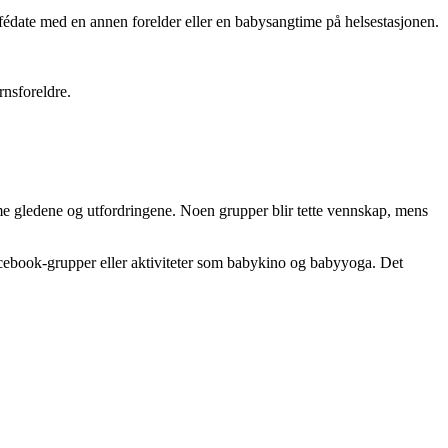
kafédate med en annen forelder eller en babysangtime på helsestasjonen.
rnsforeldre.
mme gledene og utfordringene. Noen grupper blir tette vennskap, mens
 Facebook-grupper eller aktiviteter som babykino og babyyoga. Det