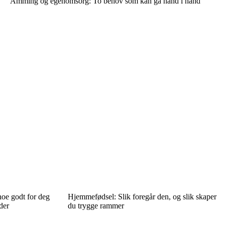
Amming og egenomsorg: To behov som kan gå hånd i hånd
oe godt for deg
Hjemmefødsel: Slik foregår den, og slik skaper
der
du trygge rammer