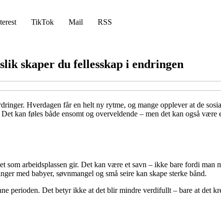
terest
TikTok
Mail
RSS
slik skaper du fellesskap i endringen
rdringer. Hverdagen får en helt ny rytme, og mange opplever at de sosia
rer. Det kan føles både ensomt og overveldende – men det kan også være e
let som arbeidsplassen gir. Det kan være et savn – ikke bare fordi man 
faringer med babyer, søvnmangel og små seire kan skape sterke bånd.
enne perioden. Det betyr ikke at det blir mindre verdifullt – bare at det kr