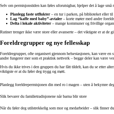
Selv om permisjonstiden kan føles uforutsigbar, hjelper det å lage små 
Planlegg faste utflukter
– en tur i parken, på biblioteket eller til
Lag “kaffe med baby”-avtaler
– korte møter med andre foreldre
Delta i lokale aktiviteter
– mange kommuner og frivillige organis
Rutiner trenger ikke være store eller avanserte – det viktigste er at de 
Foreldregrupper og nye fellesskap
Foreldregrupper, ofte organisert gjennom helsestasjonen, kan være en s
andre fungerer mer som et praktisk nettverk – begge deler kan være ver
Hvis du ikke trives i den gruppen du har fått tildelt, kan du se etter 
viktigste er at du føler deg trygg og møtt.
Planlegg foreldrepermisjonen din med ro i magen – uten å bekymre de
Slik bevarer du familietradisjonene når barna blir store
Når du føler deg utilstrekkelig som mor og medarbeider – slik finner d