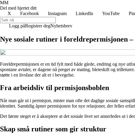
MM
Del med hjertet ditt
X
Facebook
Instagram
LinkedIn
YouTube
Pin
Logg på
Registrer deg
Nyhetsbrev
Nye sosiale rutiner i foreldrepermisjonen – 
Foreldrepermisjonen er en tid fylt med både glede, endring og nye utfo
spontane avtaler, er dagene nå preget av mating, bleieskift og trilletu
støtte i en livsfase der alt er i bevegelse.
Fra arbeidsliv til permisjonsboblen
Når man går ut i permisjon, mister man ofte det daglige sosiale samspil
identitet. Samtidig åpner permisjonen for nye relasjoner, der felles er
Det første steget er å akseptere at det sosiale livet ser annerledes ut i d
Skap små rutiner som gir struktur