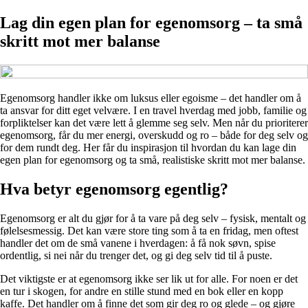
Lag din egen plan for egenomsorg – ta små
skritt mot mer balanse
Egenomsorg handler ikke om luksus eller egoisme – det handler om å
ta ansvar for ditt eget velvære. I en travel hverdag med jobb, familie og
forpliktelser kan det være lett å glemme seg selv. Men når du prioriterer
egenomsorg, får du mer energi, overskudd og ro – både for deg selv og
for dem rundt deg. Her får du inspirasjon til hvordan du kan lage din
egen plan for egenomsorg og ta små, realistiske skritt mot mer balanse.
Hva betyr egenomsorg egentlig?
Egenomsorg er alt du gjør for å ta vare på deg selv – fysisk, mentalt og
følelsesmessig. Det kan være store ting som å ta en fridag, men oftest
handler det om de små vanene i hverdagen: å få nok søvn, spise
ordentlig, si nei når du trenger det, og gi deg selv tid til å puste.
Det viktigste er at egenomsorg ikke ser lik ut for alle. For noen er det
en tur i skogen, for andre en stille stund med en bok eller en kopp
kaffe. Det handler om å finne det som gir deg ro og glede – og gjøre