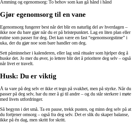
Amming og egenomsorg: To behov som kan gå hånd i hånd
Gjør egenomsorg til en vane
Egenomsorg fungerer best når det blir en naturlig del av hverdagen –
ikke noe du bare gjør når du er på bristepunktet. Lag en liten plan eller
rutine som passer for deg. Det kan være en fast “egenomsorgstime” i
uka, der du gjør noe som bare handler om deg.
Sett påminnelser i kalenderen, eller lag små ritualer som hjelper deg å
huske det. Jo mer du øver, jo lettere blir det å prioritere deg selv – også
når livet er travelt.
Husk: Du er viktig
Å ta vare på deg selv er ikke et tegn på svakhet, men på styrke. Når du
passer på deg selv, har du mer å gi til andre – og du står sterkere i møte
med livets utfordringer.
Så begynn i det små. Ta en pause, trekk pusten, og minn deg selv på at
du fortjener omsorg – også fra deg selv. Det er slik du skaper balanse,
ikke på én dag, men skritt for skritt.