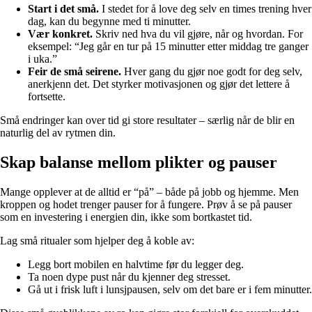
Start i det små.
I stedet for å love deg selv en times trening hver
dag, kan du begynne med ti minutter.
Vær konkret.
Skriv ned hva du vil gjøre, når og hvordan. For
eksempel: “Jeg går en tur på 15 minutter etter middag tre ganger
i uka.”
Feir de små seirene.
Hver gang du gjør noe godt for deg selv,
anerkjenn det. Det styrker motivasjonen og gjør det lettere å
fortsette.
Små endringer kan over tid gi store resultater – særlig når de blir en
naturlig del av rytmen din.
Skap balanse mellom plikter og pauser
Mange opplever at de alltid er “på” – både på jobb og hjemme. Men
kroppen og hodet trenger pauser for å fungere. Prøv å se på pauser
som en investering i energien din, ikke som bortkastet tid.
Lag små ritualer som hjelper deg å koble av:
Legg bort mobilen en halvtime før du legger deg.
Ta noen dype pust når du kjenner deg stresset.
Gå ut i frisk luft i lunsjpausen, selv om det bare er i fem minutter.