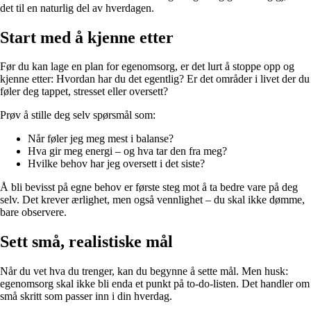
det til en naturlig del av hverdagen.
Start med å kjenne etter
Før du kan lage en plan for egenomsorg, er det lurt å stoppe opp og
kjenne etter: Hvordan har du det egentlig? Er det områder i livet der du
føler deg tappet, stresset eller oversett?
Prøv å stille deg selv spørsmål som:
Når føler jeg meg mest i balanse?
Hva gir meg energi – og hva tar den fra meg?
Hvilke behov har jeg oversett i det siste?
Å bli bevisst på egne behov er første steg mot å ta bedre vare på deg
selv. Det krever ærlighet, men også vennlighet – du skal ikke dømme,
bare observere.
Sett små, realistiske mål
Når du vet hva du trenger, kan du begynne å sette mål. Men husk:
egenomsorg skal ikke bli enda et punkt på to-do-listen. Det handler om
små skritt som passer inn i din hverdag.