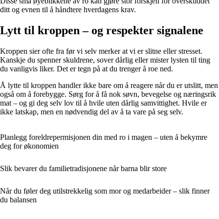
Disse små øyeblikkene av ro kan gjøre stor forskjell for overskuddet
ditt og evnen til å håndtere hverdagens krav.
Lytt til kroppen – og respekter signalene
Kroppen sier ofte fra før vi selv merker at vi er slitne eller stresset.
Kanskje du spenner skuldrene, sover dårlig eller mister lysten til ting
du vanligvis liker. Det er tegn på at du trenger å roe ned.
Å lytte til kroppen handler ikke bare om å reagere når du er utslitt, men
også om å forebygge. Sørg for å få nok søvn, bevegelse og næringsrik
mat – og gi deg selv lov til å hvile uten dårlig samvittighet. Hvile er
ikke latskap, men en nødvendig del av å ta vare på seg selv.
Planlegg foreldrepermisjonen din med ro i magen – uten å bekymre
deg for økonomien
Slik bevarer du familietradisjonene når barna blir store
Når du føler deg utilstrekkelig som mor og medarbeider – slik finner
du balansen