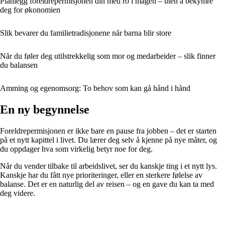
Planlegg foreldrepermisjonen din med ro i magen – uten å bekymre
deg for økonomien
Slik bevarer du familietradisjonene når barna blir store
Når du føler deg utilstrekkelig som mor og medarbeider – slik finner
du balansen
Amming og egenomsorg: To behov som kan gå hånd i hånd
En ny begynnelse
Foreldrepermisjonen er ikke bare en pause fra jobben – det er starten
på et nytt kapittel i livet. Du lærer deg selv å kjenne på nye måter, og
du oppdager hva som virkelig betyr noe for deg.
Når du vender tilbake til arbeidslivet, ser du kanskje ting i et nytt lys.
Kanskje har du fått nye prioriteringer, eller en sterkere følelse av
balanse. Det er en naturlig del av reisen – og en gave du kan ta med
deg videre.