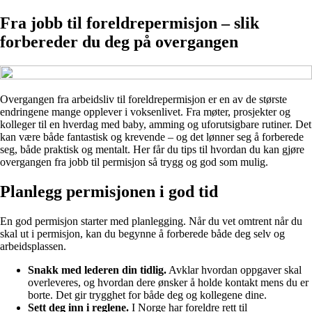
Fra jobb til foreldrepermisjon – slik
forbereder du deg på overgangen
Overgangen fra arbeidsliv til foreldrepermisjon er en av de største
endringene mange opplever i voksenlivet. Fra møter, prosjekter og
kolleger til en hverdag med baby, amming og uforutsigbare rutiner. Det
kan være både fantastisk og krevende – og det lønner seg å forberede
seg, både praktisk og mentalt. Her får du tips til hvordan du kan gjøre
overgangen fra jobb til permisjon så trygg og god som mulig.
Planlegg permisjonen i god tid
En god permisjon starter med planlegging. Når du vet omtrent når du
skal ut i permisjon, kan du begynne å forberede både deg selv og
arbeidsplassen.
Snakk med lederen din tidlig.
Avklar hvordan oppgaver skal
overleveres, og hvordan dere ønsker å holde kontakt mens du er
borte. Det gir trygghet for både deg og kollegene dine.
Sett deg inn i reglene.
I Norge har foreldre rett til