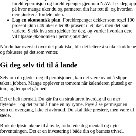
foreldrepermisjon og foreldrepenger gjennom NAV. Les deg opp
på hvor mange uker du og partneren din har rett til, og hvordan
dere ønsker å fordele tiden.
Lag en økonomisk plan.
Foreldrepenger dekker som regel 100
prosent lønn i 49 uker eller 80 prosent i 59 uker, men det kan
variere. Sjekk hva som gjelder for deg, og vurder hvordan dere
vil tilpasse økonomien i permisjonstiden.
Når du har oversikt over det praktiske, blir det lettere å senke skuldrene
og fokusere på det som venter.
Gi deg selv tid til å lande
Selv om du gleder deg til permisjonen, kan det være uvant å slippe
taket i jobben. Mange opplever et tomrom når kalenderen plutselig er
tom, og tempoet går ned.
Det er helt normalt. Du går fra en strukturert hverdag til en mer
flytende – og det tar tid å finne en ny rytme. Prøv å se permisjonen
som en overgang, ikke et avbrudd. Du skal ikke prestere, men være til
stede.
Bruk de første ukene til å hvile, forberede deg mentalt og nyte
forventningen. Det er en investering i både din og barnets trivsel.