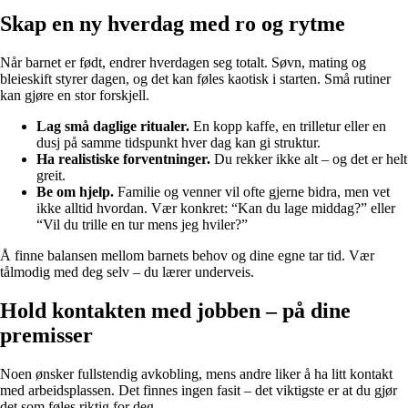
Skap en ny hverdag med ro og rytme
Når barnet er født, endrer hverdagen seg totalt. Søvn, mating og
bleieskift styrer dagen, og det kan føles kaotisk i starten. Små rutiner
kan gjøre en stor forskjell.
Lag små daglige ritualer.
En kopp kaffe, en trilletur eller en
dusj på samme tidspunkt hver dag kan gi struktur.
Ha realistiske forventninger.
Du rekker ikke alt – og det er helt
greit.
Be om hjelp.
Familie og venner vil ofte gjerne bidra, men vet
ikke alltid hvordan. Vær konkret: “Kan du lage middag?” eller
“Vil du trille en tur mens jeg hviler?”
Å finne balansen mellom barnets behov og dine egne tar tid. Vær
tålmodig med deg selv – du lærer underveis.
Hold kontakten med jobben – på dine
premisser
Noen ønsker fullstendig avkobling, mens andre liker å ha litt kontakt
med arbeidsplassen. Det finnes ingen fasit – det viktigste er at du gjør
det som føles riktig for deg.