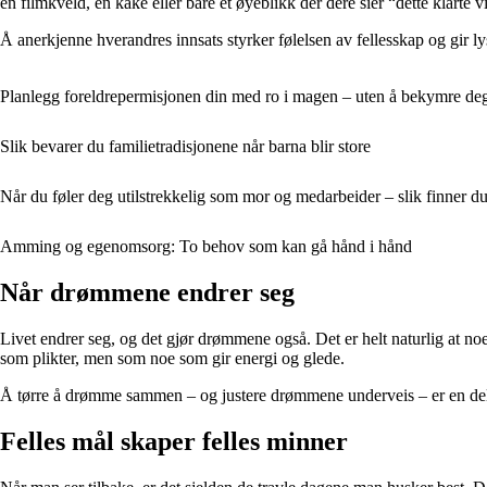
en filmkveld, en kake eller bare et øyeblikk der dere sier “dette klarte
Å anerkjenne hverandres innsats styrker følelsen av fellesskap og gir lyst 
Planlegg foreldrepermisjonen din med ro i magen – uten å bekymre de
Slik bevarer du familietradisjonene når barna blir store
Når du føler deg utilstrekkelig som mor og medarbeider – slik finner d
Amming og egenomsorg: To behov som kan gå hånd i hånd
Når drømmene endrer seg
Livet endrer seg, og det gjør drømmene også. Det er helt naturlig at no
som plikter, men som noe som gir energi og glede.
Å tørre å drømme sammen – og justere drømmene underveis – er en del 
Felles mål skaper felles minner