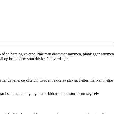
alle – både barn og voksne. Når man drømmer sammen, planlegger sammen
s mål og bruke dem som drivkraft i hverdagen.
ller dagene, og ofte blir livet en rekke av plikter. Felles mål kan hjelpe
rar i samme retning, og at alle bidrar til noe større enn seg selv.