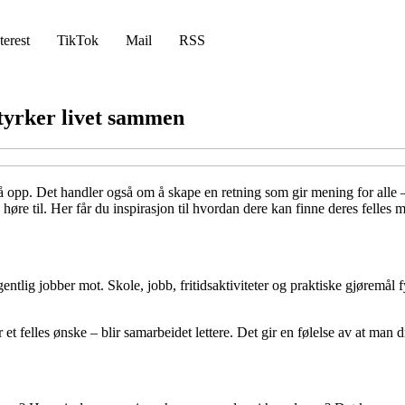
terest
TikTok
Mail
RSS
tyrker livet sammen
å gå opp. Det handler også om å skape en retning som gir mening for 
å høre til. Her får du inspirasjon til hvordan dere kan finne deres felle
ntlig jobber mot. Skole, jobb, fritidsaktiviteter og praktiske gjøremål fy
r et felles ønske – blir samarbeidet lettere. Det gir en følelse av at man d