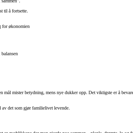
 vi sammen”.
til å fortsette.
g for økonomien
u balansen
en mål mister betydning, mens nye dukker opp. Det viktigste er å bevare
av det som gjør familielivet levende.