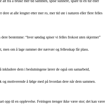
t fra å bruke mer tid sammen, spise sunnere, spare til en tur eller
at alle lengter etter mer ro, mer tid ute i naturen eller flere felles
an dere bestemme: “hver søndag spiser vi felles frokost uten skjermer”
lt, men om å lage rammer der nærvær og fellesskap får plass.
ed å inkludere dem i beslutningene lærer de også om samarbeid,
tisk og motiverende å følge med på hvordan dere når dem sammen.
part opp til en opplevelse. Feiringen trenger ikke være stor; det kan være