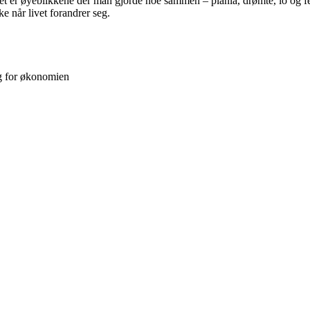
Det er øyeblikkene der man gjorde noe sammen – planla, drømte, lo og fe
e når livet forandrer seg.
g for økonomien