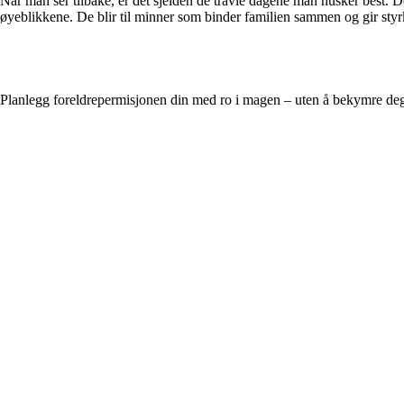
Når man ser tilbake, er det sjelden de travle dagene man husker best. 
øyeblikkene. De blir til minner som binder familien sammen og gir styrk
Planlegg foreldrepermisjonen din med ro i magen – uten å bekymre de