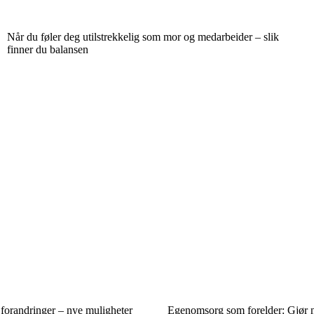
Når du føler deg utilstrekkelig som mor og medarbeider – slik
finner du balansen
e forandringer – nye muligheter
Egenomsorg som forelder: Gjør n