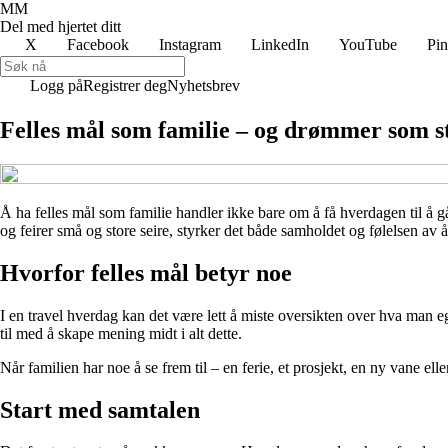
MM
Del med hjertet ditt
X
Facebook
Instagram
LinkedIn
YouTube
Pin
Logg på
Registrer deg
Nyhetsbrev
Felles mål som familie – og drømmer som s
Å ha felles mål som familie handler ikke bare om å få hverdagen til 
og feirer små og store seire, styrker det både samholdet og følelsen av 
Hvorfor felles mål betyr noe
I en travel hverdag kan det være lett å miste oversikten over hva man ege
til med å skape mening midt i alt dette.
Når familien har noe å se frem til – en ferie, et prosjekt, en ny vane elle
Start med samtalen