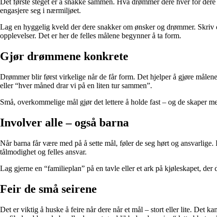
Det første steget er å snakke sammen. Hva drømmer dere hver for dere o
engasjere seg i nærmiljøet.
Lag en hyggelig kveld der dere snakker om ønsker og drømmer. Skriv dem 
opplevelser. Det er her de felles målene begynner å ta form.
Gjør drømmene konkrete
Drømmer blir først virkelige når de får form. Det hjelper å gjøre målene
eller “hver måned drar vi på en liten tur sammen”.
Små, overkommelige mål gjør det lettere å holde fast – og de skaper me
Involver alle – også barna
Når barna får være med på å sette mål, føler de seg hørt og ansvarlige. 
tålmodighet og felles ansvar.
Lag gjerne en “familieplan” på en tavle eller et ark på kjøleskapet, 
Feir de små seirene
Det er viktig å huske å feire når dere når et mål – stort eller lite. Det