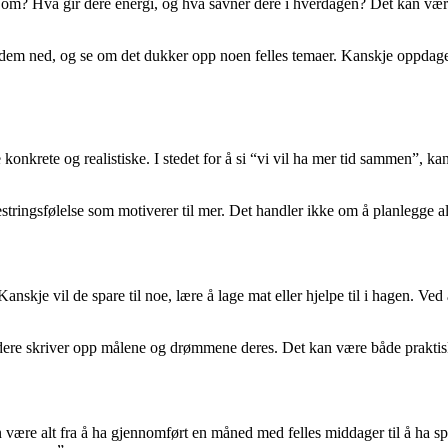
m? Hva gir dere energi, og hva savner dere i hverdagen? Det kan være al
ned, og se om det dukker opp noen felles temaer. Kanskje oppdager dere 
 konkrete og realistiske. I stedet for å si “vi vil ha mer tid sammen”, k
stringsfølelse som motiverer til mer. Det handler ikke om å planlegge a
Kanskje vil de spare til noe, lære å lage mat eller hjelpe til i hagen. V
der dere skriver opp målene og drømmene deres. Det kan være både prak
 kan være alt fra å ha gjennomført en måned med felles middager til å ha s