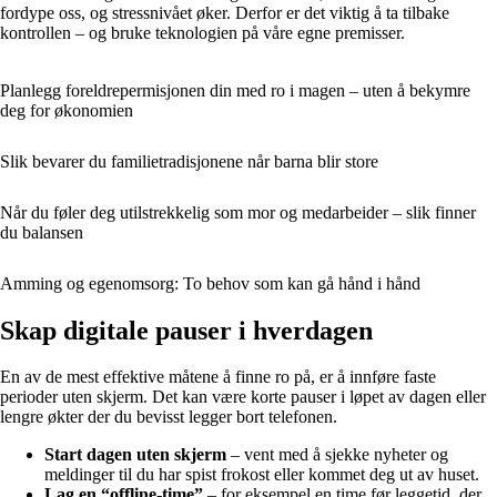
fordype oss, og stressnivået øker. Derfor er det viktig å ta tilbake
kontrollen – og bruke teknologien på våre egne premisser.
Planlegg foreldrepermisjonen din med ro i magen – uten å bekymre
deg for økonomien
Slik bevarer du familietradisjonene når barna blir store
Når du føler deg utilstrekkelig som mor og medarbeider – slik finner
du balansen
Amming og egenomsorg: To behov som kan gå hånd i hånd
Skap digitale pauser i hverdagen
En av de mest effektive måtene å finne ro på, er å innføre faste
perioder uten skjerm. Det kan være korte pauser i løpet av dagen eller
lengre økter der du bevisst legger bort telefonen.
Start dagen uten skjerm
– vent med å sjekke nyheter og
meldinger til du har spist frokost eller kommet deg ut av huset.
Lag en “offline-time”
– for eksempel en time før leggetid, der