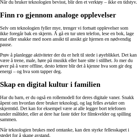
Når du bruker teknologien bevisst, blir den et verktøy – ikke en tidstyv.
Finn ro gjennom analoge opplevelser
Selv om teknologien fyller mye, trenger vi fortsatt opplevelser som
ikke foregår bak en skjerm. Å gå en tur uten telefon, lese en bok, lage
mat eller snakke med noen ansikt til ansikt gir hjernen en nødvendig
pause.
Prøv å planlegge aktiviteter der du er helt til stede i øyeblikket. Det kan
være å trene, male, høre på musikk eller bare sitte i stillhet. Jo mer du
øver på å være offline, desto lettere blir det å kjenne hva som gir deg
energi – og hva som tapper deg.
Skap en digital kultur i familien
Har du barn, er du også en rollemodell for deres digitale vaner. Snakk
åpent om hvordan dere bruker teknologi, og lag felles avtaler om
skjermtid. Det kan for eksempel være at alle legger bort telefonen
under måltider, eller at dere har faste tider for filmkvelder og spilling
sammen.
Når teknologien brukes med omtanke, kan den styrke fellesskapet i
stedet for å skape avstand.