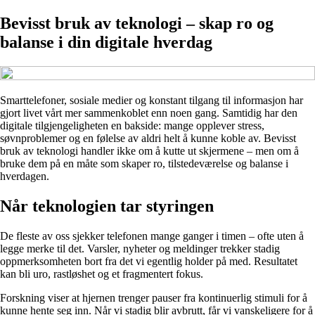
Bevisst bruk av teknologi – skap ro og
balanse i din digitale hverdag
Smarttelefoner, sosiale medier og konstant tilgang til informasjon har
gjort livet vårt mer sammenkoblet enn noen gang. Samtidig har den
digitale tilgjengeligheten en bakside: mange opplever stress,
søvnproblemer og en følelse av aldri helt å kunne koble av. Bevisst
bruk av teknologi handler ikke om å kutte ut skjermene – men om å
bruke dem på en måte som skaper ro, tilstedeværelse og balanse i
hverdagen.
Når teknologien tar styringen
De fleste av oss sjekker telefonen mange ganger i timen – ofte uten å
legge merke til det. Varsler, nyheter og meldinger trekker stadig
oppmerksomheten bort fra det vi egentlig holder på med. Resultatet
kan bli uro, rastløshet og et fragmentert fokus.
Forskning viser at hjernen trenger pauser fra kontinuerlig stimuli for å
kunne hente seg inn. Når vi stadig blir avbrutt, får vi vanskeligere for å