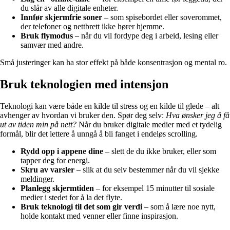
du slår av alle digitale enheter.
Innfør skjermfrie soner
– som spisebordet eller soverommet,
der telefoner og nettbrett ikke hører hjemme.
Bruk flymodus
– når du vil fordype deg i arbeid, lesing eller
samvær med andre.
Små justeringer kan ha stor effekt på både konsentrasjon og mental ro.
Bruk teknologien med intensjon
Teknologi kan være både en kilde til stress og en kilde til glede – alt
avhenger av hvordan vi bruker den. Spør deg selv:
Hva ønsker jeg å få
ut av tiden min på nett?
Når du bruker digitale medier med et tydelig
formål, blir det lettere å unngå å bli fanget i endeløs scrolling.
Rydd opp i appene dine
– slett de du ikke bruker, eller som
tapper deg for energi.
Skru av varsler
– slik at du selv bestemmer når du vil sjekke
meldinger.
Planlegg skjermtiden
– for eksempel 15 minutter til sosiale
medier i stedet for å la det flyte.
Bruk teknologi til det som gir verdi
– som å lære noe nytt,
holde kontakt med venner eller finne inspirasjon.